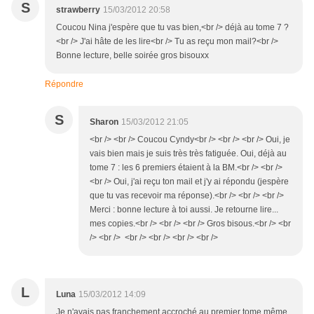
S
strawberry
15/03/2012 20:58
Coucou Nina j'espère que tu vas bien,<br /> déjà au tome 7 ?
<br /> J'ai hâte de les lire<br /> Tu as reçu mon mail?<br />
Bonne lecture, belle soirée gros bisouxx
Répondre
S
Sharon
15/03/2012 21:05
<br /> <br /> Coucou Cyndy<br /> <br /> <br /> Oui, je
vais bien mais je suis très très fatiguée. Oui, déjà au
tome 7 : les 6 premiers étaient à la BM.<br /> <br />
<br /> Oui, j'ai reçu ton mail et j'y ai répondu (jespère
que tu vas recevoir ma réponse).<br /> <br /> <br />
Merci : bonne lecture à toi aussi. Je retourne lire...
mes copies.<br /> <br /> <br /> Gros bisous.<br /> <br
/> <br /> <br /> <br /> <br /> <br />
L
Luna
15/03/2012 14:09
Je n'avais pas franchement accroché au premier tome même