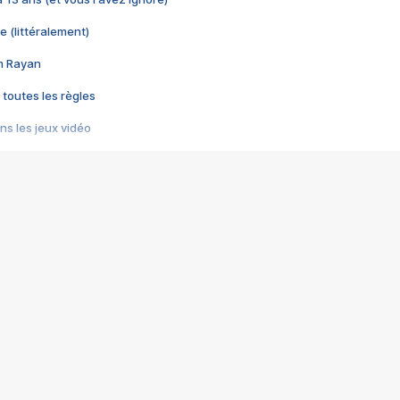
e (littéralement)
im Rayan
 toutes les règles
s les jeux vidéo
us choquant de Rockstar ? - Le scandale BULLY
e plus moche de Steam
du RÊVE tourne au CAUCHEMAR
pendant 8 heures
it… à tort
umiliés par un jeu vidéo
ire - Final Fantasy 8
ti un empire - Age of Empires