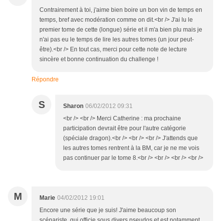
Contrairement à toi, j'aime bien boire un bon vin de temps en
temps, bref avec modération comme on dit.<br /> J'ai lu le
premier tome de cette (longue) série et il m'a bien plu mais je
n'ai pas eu le temps de lire les autres tomes (un jour peut-
être).<br /> En tout cas, merci pour cette note de lecture
sincère et bonne continuation du challenge !
Répondre
S
Sharon
06/02/2012 09:31
<br /> <br /> Merci Catherine : ma prochaine
participation devrait être pour l'autre catégorie
(spéciale dragon).<br /> <br /> <br /> J'attends que
les autres tomes rentrent à la BM, car je ne me vois
pas continuer par le tome 8.<br /> <br /> <br /> <br />
M
Marie
04/02/2012 19:01
Encore une série que je suis! J'aime beaucoup son
scénariste, qui officie sous divers pseudos et est notamment