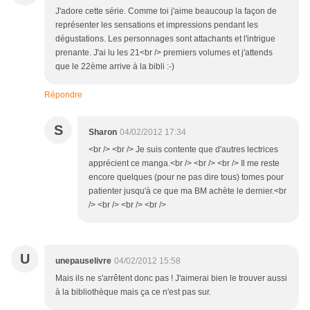
J'adore cette série. Comme toi j'aime beaucoup la façon de
représenter les sensations et impressions pendant les
dégustations. Les personnages sont attachants et l'intrigue
prenante. J'ai lu les 21<br /> premiers volumes et j'attends
que le 22ème arrive à la bibli :-)
Répondre
S
Sharon
04/02/2012 17:34
<br /> <br /> Je suis contente que d'autres lectrices
apprécient ce manga.<br /> <br /> <br /> Il me reste
encore quelques (pour ne pas dire tous) tomes pour
patienter jusqu'à ce que ma BM achète le dernier.<br
/> <br /> <br /> <br />
U
unepauselivre
04/02/2012 15:58
Mais ils ne s'arrêtent donc pas ! J'aimerai bien le trouver aussi
à la bibliothèque mais ça ce n'est pas sur.